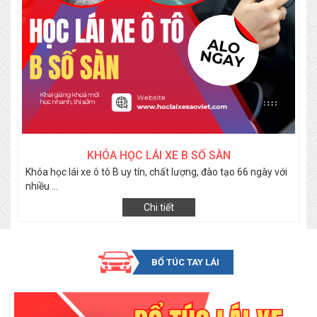
KHÓA HỌC LÁI XE B SỐ SÀN
Khóa học lái xe ô tô B uy tín, chất lượng, đào tạo 66 ngày với
nhiều ...
Chi tiết
BỔ TÚC TAY LÁI