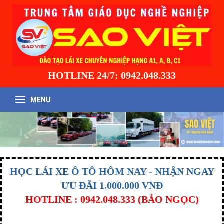
HOTLINE 24/7: 0942.048.333
MENU
HỌC LÁI XE Ô TÔ HÔM NAY - NHẬN NGAY
ƯU ĐÃI 1.000.000 VNĐ
HOTLINE : 0942.048.333 (BẢO NGỌC)