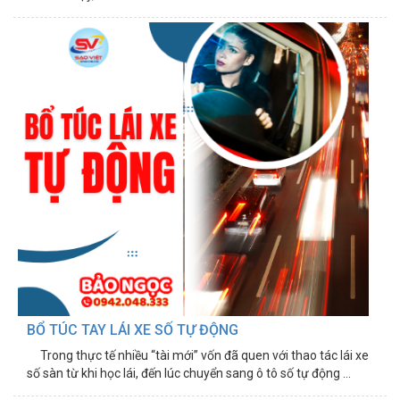
BỔ TÚC TAY LÁI XE SỐ TỰ ĐỘNG
Trong thực tế nhiều “tài mới” vốn đã quen với thao tác lái xe
số sàn từ khi học lái, đến lúc chuyển sang ô tô số tự động ...