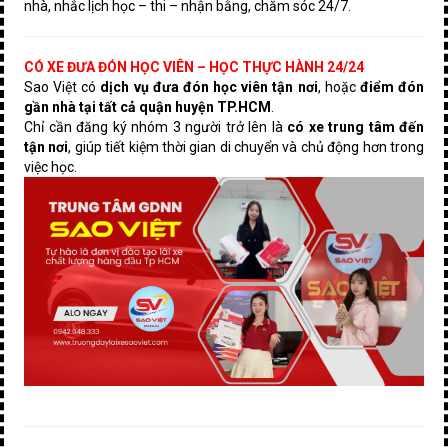
nhà, nhắc lịch học – thi – nhận bằng, chăm sóc 24/7.
CÓ XE ĐƯA ĐÓN HỌC VIÊN – HỌC THỰC HÀNH 24/24
Sao Việt có
dịch vụ đưa đón học viên tận nơi
, hoặc
điểm đón
gần nhà tại tất cả quận huyện TP.HCM
.
Chỉ cần đăng ký nhóm 3 người trở lên là
có xe trung tâm đến
tận nơi
, giúp tiết kiệm thời gian di chuyển và chủ động hơn trong
việc học.