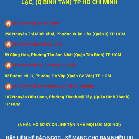
LẠC, (Q BÌNH TÂN) TP HỒ CHÍ MINH
VP2: SAO VIỆT TAO ĐÀN
256 Nguyễn Thị Minh Khai, Phường Xuân Hòa (Quận 3) TP HCM
VP3: SAO VIỆT CỘNG HÒA
59 Cộng Hòa, Phường Tân Sơn Nhất (Quận Tân Bình) TP HCM
VP4: SAO VIỆT CITYLAND GÒ VẤP
82 Đường số 11, Phường Gò Vấp (Quận Gò Vấp) TP HCM
VP5: SAO VIỆT VINHOME_CP BÌNH THẠNH
107 Nguyễn Hữu Cảnh, Phường Thạnh Mỹ Tây, (Quận Bình Thạnh)
TP HCM
(NHẬN HỒ SƠ KÝ ONLINE TẬN NHÀ MỌI LÚC MỌI NƠI)
HÃY LIÊN HỆ
BẢO NGỌC
- S
Ẽ
MANG CHO BẠN
NHIỀU
ƯU