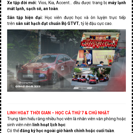
Xe tập đời mới:
Vios, Kia, Accent… đều được trang bị
máy lạnh
mát lạnh, sạch sẽ, an toàn
.
Sân tập hiện đại:
Học viên được học và ôn luyện trực tiếp
trên
sân sát hạch đạt chuẩn Bộ GTVT
, tỷ lệ đậu cực cao.
LINH HOẠT THỜI GIAN – HỌC CẢ THỨ 7 & CHỦ NHẬT
Trung tâm hiểu rằng nhiều học viên là nhân viên văn phòng hoặc
sinh viên nên
linh hoạt lịch học
:
Có thể
đăng ký học ngoài giờ hành chính hoặc cuối tuần
.