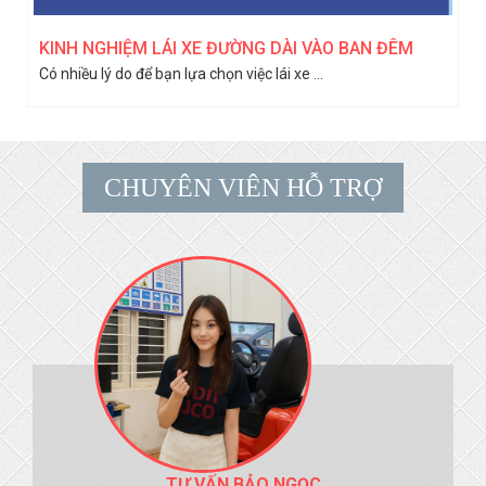
KINH NGHIỆM LÁI XE ĐƯỜNG DÀI VÀO BAN ĐÊM
Có nhiều lý do để bạn lựa chọn việc lái xe ...
CHUYÊN VIÊN HỖ TRỢ
TƯ VẤN BẢO NGỌC