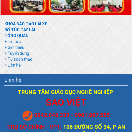
KHÓA ĐÀO TẠO LÁI XE
BỔ TÚC TAY LÁI
TỔNG QUAN
+ Tin tức
+ Giới thiệu
+ Tuyển dụng
+ Tự soạn thảo
+ Liên hệ
Liên hệ
TRUNG TÂM GIÁO DỤC NGHỀ NGHIỆP
SAO VIỆT
0942.048.333 - 0901.897.555
TRỤ SỞ CHÍNH - VP1:
106 ĐƯỜNG SỐ 34, P AN