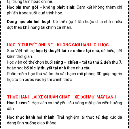
tại trung tâm hoặc online.
Học phí trọn gói – không phát sinh:
Cam kết không thêm chi
phí ẩn trong suốt quá trình học.
Đóng học phí linh hoạt:
Có thể nộp 1 lần hoặc chia nhỏ nhiều
đợt theo khả năng tài chính cá nhân.
HỌC LÝ THUYẾT ONLINE – KHÔNG GIỚI HẠN LỊCH HỌC
Sao Việt hỗ trợ
học lý thuyết lái xe online tại nhà
, dễ hiểu, tiết
kiệm thời gian.
Học viên có thể chọn buổi
sáng – chiều – tối từ thứ 2 đến thứ 7
,
hoặc học
bổ túc lý thuyết tại nhà
theo nhu cầu.
Phần mềm học thử và ôn thi sát hạch mô phỏng 3D giúp người
học tự tin bước vào kỳ thi chính thức
THỰC HÀNH LÁI XE CHUẨN CHẤT – XE ĐỜI MỚI MÁY LẠNH
Học 1 kèm 1
: Học viên có thể yêu cầu riêng một giáo viên hướng
dẫn.
Học thực hành nội thành:
Trải nghiệm lái thực tế, tiếp xúc đa
dạng tình huống giao thông.