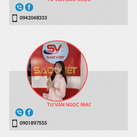
0942048333
TƯ VẤN NGỌC NHƯ
0901897555