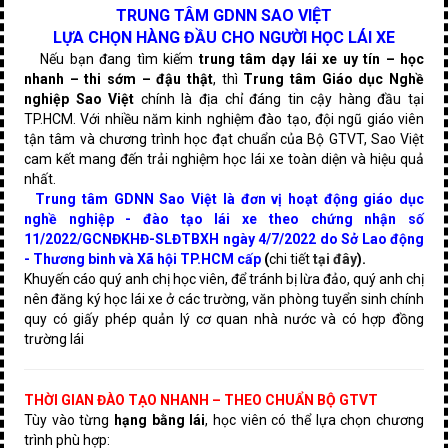
TRUNG TÂM GDNN SAO VIỆT
LỰA CHỌN HÀNG ĐẦU CHO NGƯỜI HỌC LÁI XE
Nếu bạn đang tìm kiếm
trung tâm dạy lái xe uy tín – học
nhanh – thi sớm – đậu thật
, thì
Trung tâm Giáo dục Nghề
nghiệp Sao Việt
chính là địa chỉ đáng tin cậy hàng đầu tại
TP.HCM. Với nhiều năm kinh nghiệm đào tạo, đội ngũ giáo viên
tận tâm và chương trình học đạt chuẩn của Bộ GTVT, Sao Việt
cam kết mang đến trải nghiệm học lái xe toàn diện và hiệu quả
nhất.
Trung tâm GDNN Sao Việt là đơn vị hoạt động giáo dục
nghề nghiệp - đào tạo lái xe theo chứng nhận số
11/2022/GCNĐKHĐ-SLĐTBXH ngày 4/7/2022 do Sở Lao động
- Thương binh và Xã hội TP.HCM cấp
(
chi tiết
tại đây
).
Khuyến cáo quý anh chị học viên, để tránh bị lừa đảo, quý anh chị
nên đăng ký học lái xe ở các trường, văn phòng tuyển sinh chính
quy có giấy phép quản lý cơ quan nhà nước và có hợp đồng
trường lái
THỜI GIAN ĐÀO TẠO NHANH – THEO CHUẨN BỘ GTVT
Tùy vào từng
hạng bằng lái
, học viên có thể lựa chọn chương
trình phù hợp: