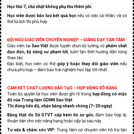
Học thứ 7, chủ nhật không phụ thu thêm phí.
Học viên được bảo lưu kết quả học
nếu có việc cá nhân, và có
thể lùi lịch thi phù hợp.
ĐỘI NGŨ GIÁO VIÊN CHUYÊN NGHIỆP – GIẢNG DẠY TẬN TÂM
Giáo viên tại
Sao Việt
được tuyển chọn kỹ lưỡng, có
phẩm chất
đạo đức, kỹ năng sư phạm tốt
, luôn tận tình hướng dẫn từng
thao tác.
Đặc biệt, học viên có thể
góp ý hoặc thay đổi giáo viên
nếu
chưa phù hợp – đảm bảo trải nghiệm học tập tốt nhất.
CAM KẾT CHẤT LƯỢNG ĐÀO TẠO – HỢP ĐỒNG RÕ RÀNG
Toàn bộ quyền lợi học viên được ghi rõ trong
hợp đồng có mộc
đỏ của Trung tâm GDNN Sao Việt
.
Thi đúng tiến độ, nhận bằng nhanh chóng (7–20 ngày)
.
Bằng thật do Sở GTVT cấp kèm hồ sơ gốc
, đảm bảo hợp lệ,
thuận tiện cho việc nâng hạng hoặc cấp lại sau này.
Tư vấn & chăm sóc VIP:
Trung tâm cử chuyên viên hỗ trợ tận