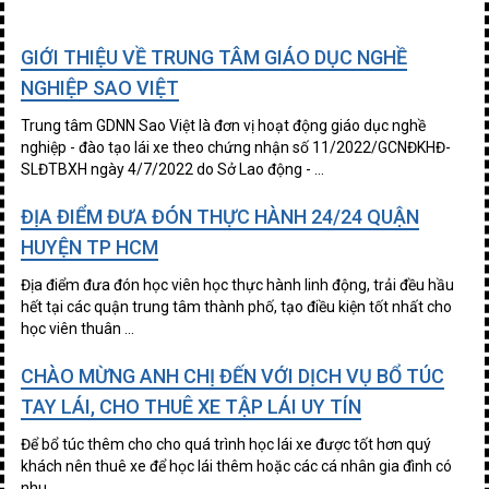
GIỚI THIỆU VỀ TRUNG TÂM GIÁO DỤC NGHỀ
NGHIỆP SAO VIỆT
Trung tâm GDNN Sao Việt là đơn vị hoạt động giáo dục nghề
nghiệp - đào tạo lái xe theo chứng nhận số 11/2022/GCNĐKHĐ-
SLĐTBXH ngày 4/7/2022 do Sở Lao động - ...
ĐỊA ĐIỂM ĐƯA ĐÓN THỰC HÀNH 24/24 QUẬN
HUYỆN TP HCM
Địa điểm đưa đón học viên học thực hành linh động, trải đều hầu
hết tại các quận trung tâm thành phố, tạo điều kiện tốt nhất cho
học viên thuân ...
CHÀO MỪNG ANH CHỊ ĐẾN VỚI DỊCH VỤ BỔ TÚC
TAY LÁI, CHO THUÊ XE TẬP LÁI UY TÍN
Để bổ túc thêm cho cho quá trình học lái xe được tốt hơn quý
khách nên thuê xe để học lái thêm hoặc các cá nhân gia đình có
nhu ...