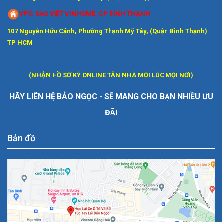
VP5: SAO VIỆT VINHOME_CP BÌNH THẠNH
107 Nguyễn Hữu Cảnh, Phường Thạnh Mỹ Tây, (Quận Bình Thạnh)
TP HCM
(NHẬN HỒ SƠ KÝ ONLINE TẬN NHÀ MỌI LÚC MỌI NƠI)
HÃY LIÊN HỆ
BẢO NGỌC
- S
Ẽ
MANG CHO BẠN
NHIỀU
ƯU
ĐÃI
Bản đồ