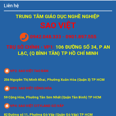
Liên hệ
TRUNG TÂM GIÁO DỤC NGHỀ NGHIỆP
SAO VIỆT
0942.048.333 - 0901.897.555
TRỤ SỞ CHÍNH - VP1:
106 ĐƯỜNG SỐ 34, P AN
LẠC, (Q BÌNH TÂN) TP HỒ CHÍ MINH
VP2: SAO VIỆT TAO ĐÀN
256 Nguyễn Thị Minh Khai, Phường Xuân Hòa (Quận 3) TP HCM
VP3: SAO VIỆT CỘNG HÒA
59 Cộng Hòa, Phường Tân Sơn Nhất (Quận Tân Bình) TP HCM
VP4: SAO VIỆT CITYLAND GÒ VẤP
82 Đường số 11, Phường Gò Vấp (Quận Gò Vấp) TP HCM