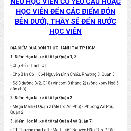
NẾU HỌC VIÊN CÓ YÊU CẦU HOẶC
HỌC VIÊN ĐẾN CÁC ĐIỂM ĐÓN
BÊN DƯỚI, THẦY SẼ ĐẾN RƯỚC
HỌC VIÊN
ĐỊA ĐIỂM ĐƯA ĐÓN THỰC HÀNH TẠI TP HCM
1. Điểm Học lái xe ô tô tại Quận 1, 3
• Chợ Bến Thành Q1
• Chợ Bàn Cờ – 664 Nguyễn Đình Chiểu, Phường 3, Quận 3
• Số 3 đường 3/2, Q10 (Vincom 3 tháng 2) (vòng xoay Ngã 6
dân chủ)
2. Điểm Học lái xe ô tô tại Quận 2:
• Mega Market Quận 2 (MeTro An Phú) - Phường An Phú,
Quận 2
3. Điểm Học lái xe ô tô tại Quận 4 và Quận 7:
• TT Thương mại Lotte Mart - 469 Nguyễn Hữu Thọ, P.Tân