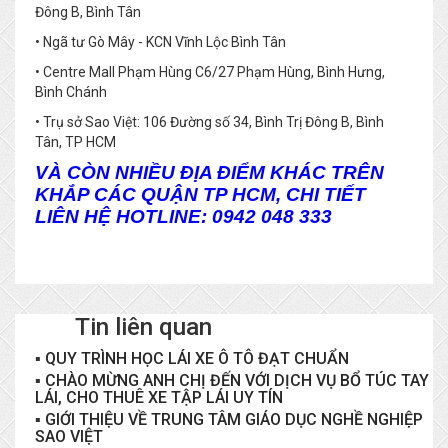
Đông B, Bình Tân
• Ngã tư Gò Mây - KCN Vĩnh Lộc Bình Tân
•
Centre Mall Phạm Hùng
C6/27 Phạm Hùng, Bình Hưng,
Bình Chánh
• Trụ sở Sao Việt: 106 Đường số 34, Bình Trị Đông B, Bình
Tân, TP HCM
VÀ CÒN NHIỀU ĐỊA ĐIỂM KHÁC TRÊN
KHẮP CÁC QUẬN TP HCM, CHI TIẾT
LIÊN HỆ HOTLINE:
0942 048 333
Tin liên quan
▪
QUY TRÌNH HỌC LÁI XE Ô TÔ ĐẠT CHUẨN
▪
CHÀO MỪNG ANH CHỊ ĐẾN VỚI DỊCH VỤ BỔ TÚC TAY
LÁI, CHO THUÊ XE TẬP LÁI UY TÍN
▪
GIỚI THIỆU VỀ TRUNG TÂM GIÁO DỤC NGHỀ NGHIỆP
SAO VIỆT